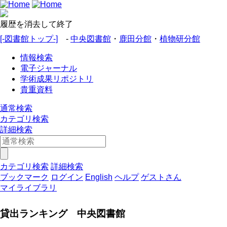
履歴を消去して終了
[-図書館トップ-]
-
中央図書館
・
鹿田分館
・
植物研分館
情報検索
電子ジャーナル
学術成果リポジトリ
貴重資料
通常検索
カテゴリ検索
詳細検索
カテゴリ検索
詳細検索
ブックマーク
ログイン
English
ヘルプ
ゲストさん
マイライブラリ
貸出ランキング 中央図書館