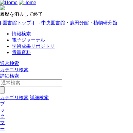
履歴を消去して終了
[-図書館トップ-]
-
中央図書館
・
鹿田分館
・
植物研分館
情報検索
電子ジャーナル
学術成果リポジトリ
貴重資料
通常検索
カテゴリ検索
詳細検索
カテゴリ検索
詳細検索
ブ
ッ
ク
マ
ー